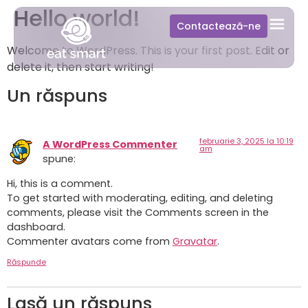
Hello world!
Contactează-ne
Welcome to WordPress. This is your first post. Edit or
delete it, then start writing!
Un răspuns
februarie 3, 2025 la 10:19
A WordPress Commenter
am
spune:
Hi, this is a comment.
To get started with moderating, editing, and deleting
comments, please visit the Comments screen in the
dashboard.
Commenter avatars come from
Gravatar
.
Răspunde
Lasă un răspuns