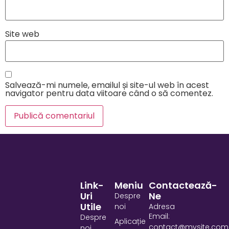
Site web
Salvează-mi numele, emailul și site-ul web în acest
navigator pentru data viitoare când o să comentez.
Link-
Meniu
Contactează-
Uri
Ne
Despre
Utile
noi
Adresa
Email:
Despre
Aplicație
contact@mysite.com
noi