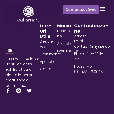
Contactează-ne
Link-
Meniu
Contactează-
Uri
Ne
Despre
Utile
noi
Adresa
Email:
Despre
Aplicație
contact@mysite.com
noi
Evenimente
Phone: 123-456-
Evenimente
EatSmart - Adoptă
7890
Aplicație
un stil de viață
Hours: Mon-Fri
Contact
echilibrat cu un
9:00AM - 5:00PM
plan alimentar
creat special
pentru tine.