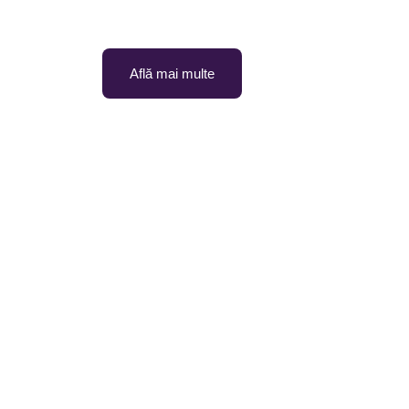
Adoptă un stil de viață echilibrat cu un plan ali
tine.
Află mai multe