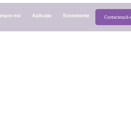
espre noi
Aplicație
Evenimente
Contactează-